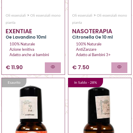
>
>
Oli essenziali
Oli essenziali mono
Oli essenziali
Oli essenziali mono
pianta
pianta
EXENTIAE
NASOTERAPIA
Oe Lavandino 10ml
Citronella Oe 10 ml
100% Naturale
100% Naturale
Azione lenitiva
AntiZanzare
Adatto anche ai bambini
Adatto ai Bambini 3+
€ 11.90
€ 7.50
Esaurito
In Saldo -
28
%