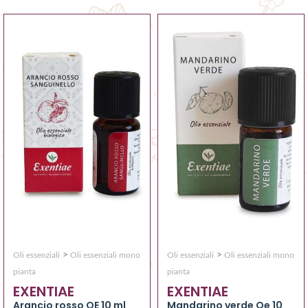
>
>
Oli essenziali
Oli essenziali mono
Oli essenziali
Oli essenziali mono
pianta
pianta
EXENTIAE
EXENTIAE
Arancio rosso OE 10 ml
Mandarino verde Oe 10