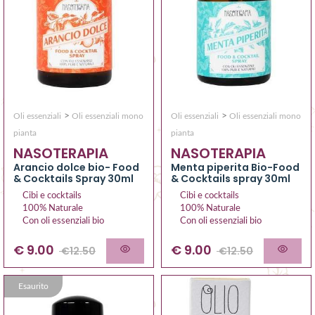
>
>
Oli essenziali
Oli essenziali mono
Oli essenziali
Oli essenziali mono
pianta
pianta
NASOTERAPIA
NASOTERAPIA
Arancio dolce bio- Food
Menta piperita Bio-Food
& Cocktails Spray 30ml
& Cocktails spray 30ml
Cibi e cocktails
Cibi e cocktails
100% Naturale
100% Naturale
Con oli essenziali bio
Con oli essenziali bio
€
9.00
€
9.00
€
12.50
€
12.50
Esaurito