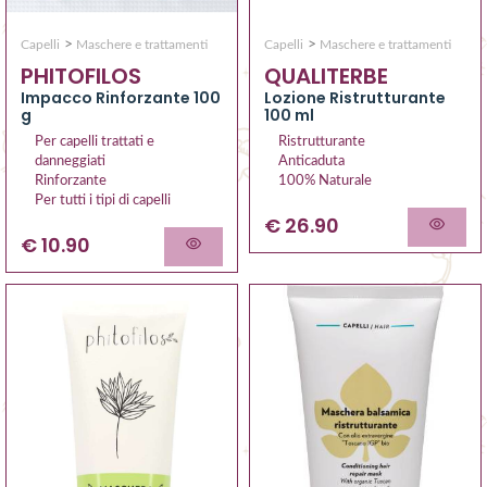
>
>
Capelli
Maschere e trattamenti
Capelli
Maschere e trattamenti
PHITOFILOS
QUALITERBE
Impacco Rinforzante 100
Lozione Ristrutturante
g
100 ml
Per capelli trattati e
Ristrutturante
danneggiati
Anticaduta
Rinforzante
100% Naturale
Per tutti i tipi di capelli
€ 26.90
€ 10.90