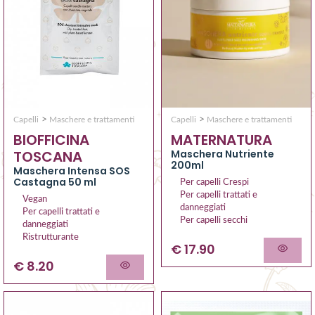
>
>
Capelli
Maschere e trattamenti
Capelli
Maschere e trattamenti
MATERNATURA
BIOFFICINA
Maschera Nutriente
TOSCANA
200ml
Maschera Intensa SOS
Castagna 50 ml
Per capelli Crespi
Per capelli trattati e
Vegan
danneggiati
Per capelli trattati e
Per capelli secchi
danneggiati
Ristrutturante
€ 17.90
€ 8.20