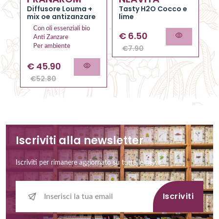
RO
el
Diffusore Louma +
Tasty H2O Cocco e
al
mix oe antizanzare
lime
Con oli essenziali bio
€
6.50
Anti Zanzare
Per ambiente
€
7.90
€
45.90
€
52.80
Iscriviti alla newsletter
Iscriviti per rimanere aggiornato su tutte le news
Iscriviti