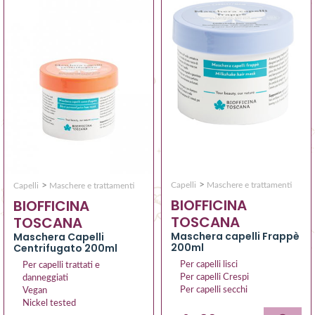
>
>
Capelli
Maschere e trattamenti
Capelli
Maschere e trattamenti
BIOFFICINA
BIOFFICINA
TOSCANA
TOSCANA
Maschera capelli Frappè
Maschera Capelli
200ml
Centrifugato 200ml
Per capelli lisci
Per capelli trattati e
Per capelli Crespi
danneggiati
Per capelli secchi
Vegan
Nickel tested