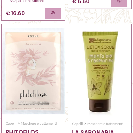
€ 6.60
NO parabeni, siliconi
€ 16.60
>
>
Capelli
Maschere e trattamenti
Capelli
Maschere e trattamenti
PHITOFILOS
LA SAPONARIA