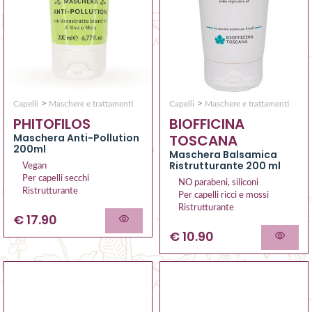
>
>
Capelli
Maschere e trattamenti
Capelli
Maschere e trattamenti
PHITOFILOS
BIOFFICINA
Maschera Anti-Pollution
TOSCANA
200ml
Maschera Balsamica
Ristrutturante 200 ml
Vegan
Per capelli secchi
NO parabeni, siliconi
Ristrutturante
Per capelli ricci e mossi
Ristrutturante
€ 17.90
€ 10.90