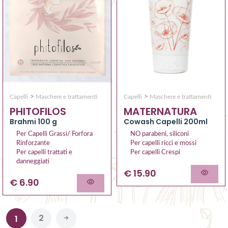
>
>
Capelli
Maschere e trattamenti
Capelli
Maschere e trattamenti
MATERNATURA
PHITOFILOS
Cowash Capelli 200ml
Brahmi 100 g
NO parabeni, siliconi
Per Capelli Grassi/ Forfora
Per capelli ricci e mossi
Rinforzante
Per capelli Crespi
Per capelli trattati e
danneggiati
€ 15.90
€ 6.90
2
1