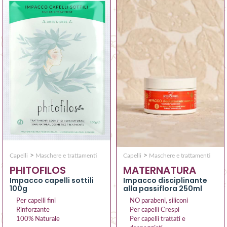
>
>
Capelli
Maschere e trattamenti
Capelli
Maschere e trattamenti
MATERNATURA
PHITOFILOS
Impacco disciplinante
Impacco capelli sottili
alla passiflora 250ml
100g
NO parabeni, siliconi
Per capelli fini
Per capelli Crespi
Rinforzante
Per capelli trattati e
100% Naturale