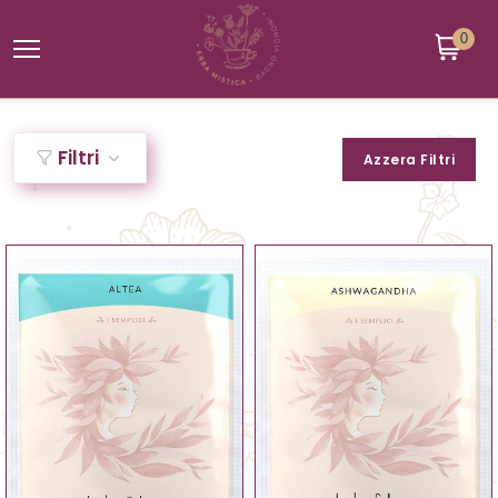
0
Filtri
Azzera Filtri