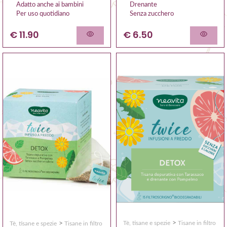
Adatto anche ai bambini
Drenante
Per uso quotidiano
Senza zucchero
€ 11.90
€ 6.50
>
>
Tè, tisane e spezie
Tisane in filtro
Tè, tisane e spezie
Tisane in filtro