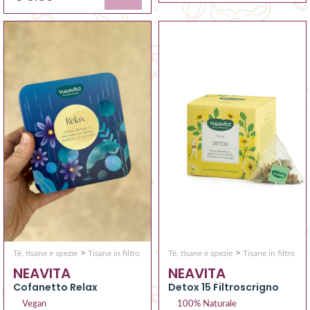
>
>
Tè, tisane e spezie
Tisane in filtro
Tè, tisane e spezie
Tisane in filtro
NEAVITA
NEAVITA
Cofanetto Relax
Detox 15 Filtroscrigno
Vegan
100% Naturale