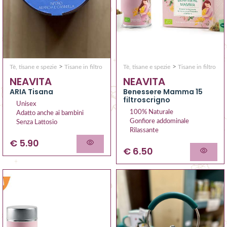
>
>
Tè, tisane e spezie
Tisane in filtro
Tè, tisane e spezie
Tisane in filtro
NEAVITA
NEAVITA
ARIA Tisana
Benessere Mamma 15
filtroscrigno
Unisex
100% Naturale
Adatto anche ai bambini
Gonfiore addominale
Senza Lattosio
Rilassante
€ 5.90
€ 6.50