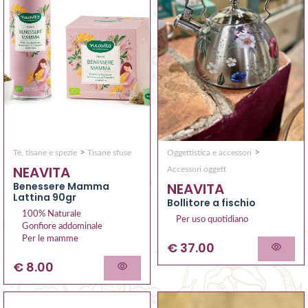
>
>
Tè, tisane e spezie
Tisane sfuse
Oggettistica e accessori
NEAVITA
Accessori oggett
Benessere Mamma
NEAVITA
Lattina 90gr
Bollitore a fischio
100% Naturale
Per uso quotidiano
Gonfiore addominale
Per le mamme
€ 37.00
€ 8.00