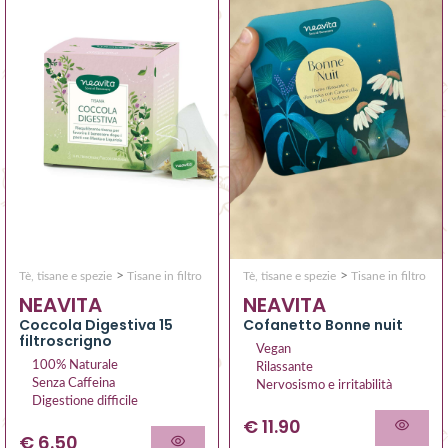
>
>
Tè, tisane e spezie
Tisane in filtro
Tè, tisane e spezie
Tisane in filtro
NEAVITA
NEAVITA
Coccola Digestiva 15
Cofanetto Bonne nuit
filtroscrigno
Vegan
100% Naturale
Rilassante
Senza Caffeina
Nervosismo e irritabilità
Digestione difficile
€ 11.90
€ 6.50