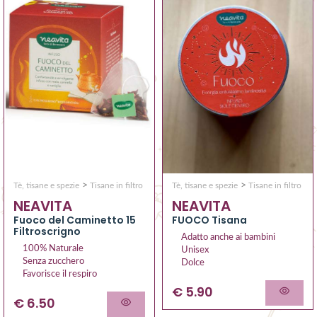
>
>
Tè, tisane e spezie
Tisane in filtro
Tè, tisane e spezie
Tisane in filtro
NEAVITA
NEAVITA
Fuoco del Caminetto 15
FUOCO Tisana
Filtroscrigno
Adatto anche ai bambini
100% Naturale
Unisex
Senza zucchero
Dolce
Favorisce il respiro
€ 5.90
€ 6.50