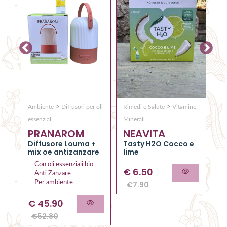
>
>
Ambiente
Diffusori per oli
Rimedi e Salute
Vitamine,
Co
Q
essenziali
Minerali
PRANAROM
NEAVITA
C
RO
el
Diffusore Louma +
Tasty H2O Cocco e
al
mix oe antizanzare
lime
Con oli essenziali bio
€
6.50
Anti Zanzare
Per ambiente
€
7.90
€
45.90
€
52.80