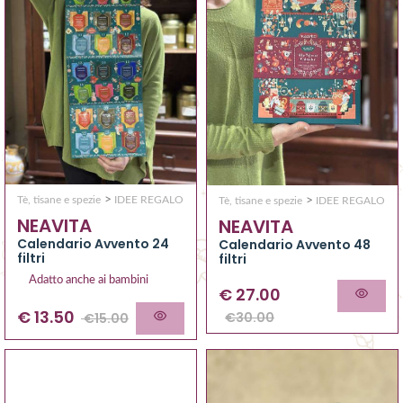
>
>
Tè, tisane e spezie
IDEE REGALO
Tè, tisane e spezie
IDEE REGALO
NEAVITA
NEAVITA
Calendario Avvento 24
Calendario Avvento 48
filtri
filtri
Adatto anche ai bambini
€
27.00
€
13.50
€
30.00
€
15.00