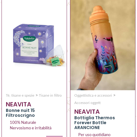
>
>
Tè, tisane e spezie
Tisane in filtro
Oggettistica e accessori
NEAVITA
Accessori oggett
Bonne nuit 15
NEAVITA
Filtroscrigno
Bottiglia Thermos
Forever Bottle
100% Naturale
ARANCIONE
Nervosismo e irritabilità
Per uso quotidiano