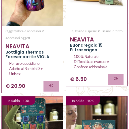
>
>
Tè, tisane e spezie
Tisane in filtro
Oggettistica e accessori
NEAVITA
Accessori oggett
Buonaregola 15
NEAVITA
Filtroscrigno
Bottilgia Thermos
Forever bottle VIOLA
100% Naturale
Difficoltà ad evacuare
Per uso quotidiano
Gonfiore addominale
Adatto ai Bambini 3+
Unisex
€ 6.50
€ 20.90
In Saldo -
10
%
In Saldo -
10
%