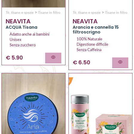
>
>
Tè, tisane e spezie
Tisane in filtro
Tè, tisane e spezie
Tisane in filtro
NEAVITA
NEAVITA
ACQUA Tisana
Arancia e cannella 15
filtroscrigno
Adatto anche ai bambini
100% Naturale
Unisex
Digestione difficile
Senza zucchero
Senza Caffeina
€ 5.90
€ 6.50