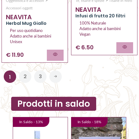
>
>
Oggettistica e accessori
Tè, tisane e spezie
Tisane in filtro
NEAVITA
Accessori oggett
NEAVITA
Infusi di frutta 20 filtri
Herbal Mug Giallo
100% Naturale
Adatto anche ai bambini
Per uso quotidiano
Vegan
Adatto anche ai bambini
Unisex
€ 6.50
€ 11.90
2
3
1
Prodotti in saldo
In Saldo -
13
%
In Saldo -
18
%
I