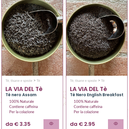
>
>
Tè, tisane e spezie
Tè
Tè, tisane e spezie
Tè
LA VIA DEL Tè
LA VIA DEL Tè
Tè nero Assam
Tè Nero English Breakfast
100% Naturale
100% Naturale
Contiene caffeina
Contiene caffeina
Per la colazione
Per la colazione
da € 3.35
da € 2.95