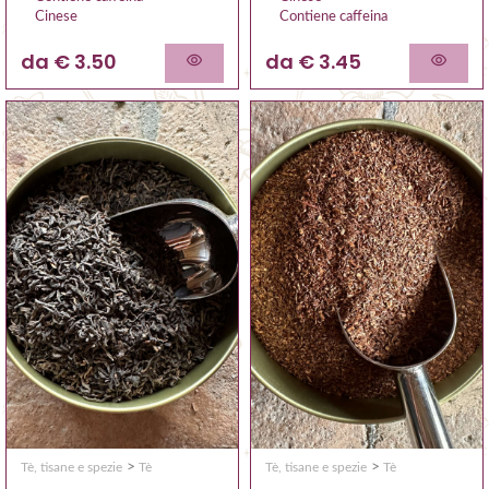
Cinese
Contiene caffeina
da € 3.50
da € 3.45
>
>
Tè, tisane e spezie
Tè
Tè, tisane e spezie
Tè