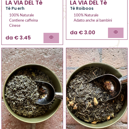
LA VIA DEL Tè
LA VIA DEL Tè
Tè Pu erh
Tè Roiboos
100% Naturale
100% Naturale
Contiene caffeina
Adatto anche ai bambini
Cinese
da € 3.00
da € 3.45