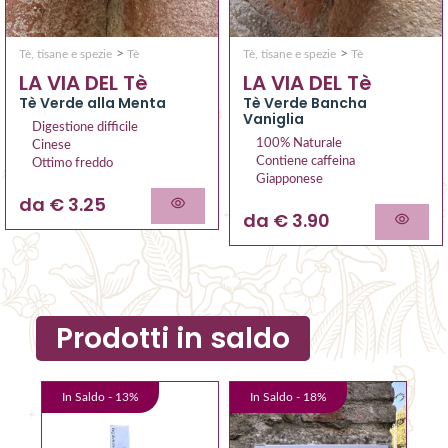
>
>
Tè, tisane e spezie
Tè
Tè, tisane e spezie
Tè
LA VIA DEL Tè
LA VIA DEL Tè
Tè Verde alla Menta
Tè Verde Bancha
Vaniglia
Digestione difficile
100% Naturale
Cinese
Contiene caffeina
Ottimo freddo
Giapponese
da € 3.25
da € 3.90
Prodotti in saldo
In Saldo -
13
%
In Saldo -
18
%
I