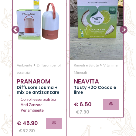
>
>
Ambiente
Diffusori per oli
Rimedi e Salute
Vitamine,
Co
Q
essenziali
Minerali
PRANAROM
NEAVITA
C
RO
el
Diffusore Louma +
Tasty H2O Cocco e
al
mix oe antizanzare
lime
Con oli essenziali bio
€
6.50
Anti Zanzare
Per ambiente
€
7.90
€
45.90
€
52.80