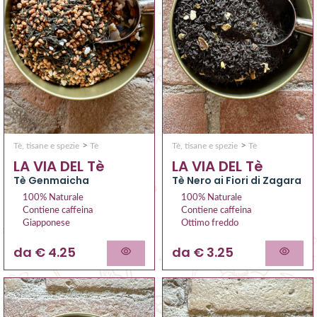
>
>
Tè, tisane e spezie
Tè
Tè, tisane e spezie
Tè
LA VIA DEL Tè
LA VIA DEL Tè
Tè Genmaicha
Tè Nero ai Fiori di Zagara
100% Naturale
100% Naturale
Contiene caffeina
Contiene caffeina
Giapponese
Ottimo freddo
da € 4.25
da € 3.25