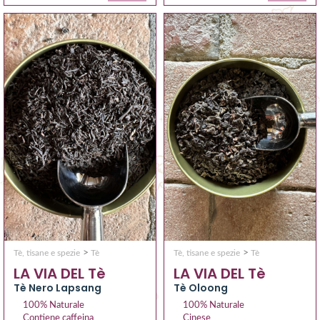
>
>
Tè, tisane e spezie
Tè
Tè, tisane e spezie
Tè
LA VIA DEL Tè
LA VIA DEL Tè
Tè Nero Lapsang
Tè Oloong
100% Naturale
100% Naturale
Contiene caffeina
Cinese