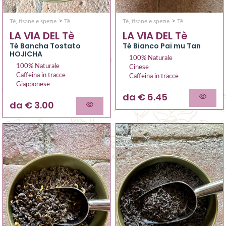
>
>
Tè, tisane e spezie
Tè
Tè, tisane e spezie
Tè
LA VIA DEL Tè
LA VIA DEL Tè
Tè Bancha Tostato
Tè Bianco Pai mu Tan
HOJICHA
100% Naturale
100% Naturale
Cinese
Caffeina in tracce
Caffeina in tracce
Giapponese
da € 6.45
da € 3.00