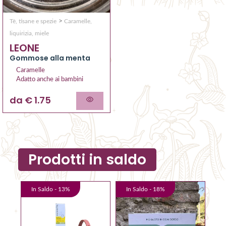
>
Tè, tisane e spezie
Caramelle,
liquirizia, miele
LEONE
Gommose alla menta
Caramelle
Adatto anche ai bambini
da € 1.75
Prodotti in saldo
In Saldo -
13
%
In Saldo -
18
%
I