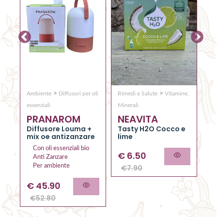
>
>
Ambiente
Diffusori per oli
Rimedi e Salute
Vitamine,
Co
Q
essenziali
Minerali
PRANAROM
NEAVITA
C
RO
el
Diffusore Louma +
Tasty H2O Cocco e
al
mix oe antizanzare
lime
Con oli essenziali bio
€
6.50
Anti Zanzare
Per ambiente
€
7.90
€
45.90
€
52.80