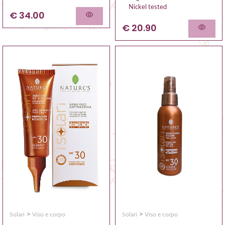
Nickel tested
€ 34.00
€ 20.90
>
>
Solari
Viso e corpo
Solari
Viso e corpo