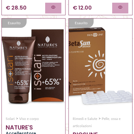
€ 12.00
€ 28.50
Esaurito
Esaurito
>
>
Solari
Viso e corpo
Rimedi e Salute
Pelle, ossa e
NATURE'S
articolazioni
Accelleratore