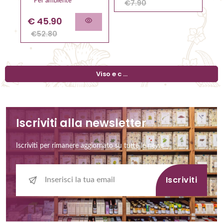
Per ambiente
€
7.90
€
45.90
€
52.80
Viso e c ...
Iscriviti alla newsletter
Iscriviti per rimanere aggiornato su tutte le news
Iscriviti