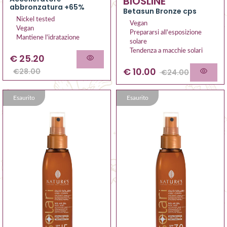
BIOSLINE
abbronzatura +65%
Betasun Bronze cps
Nickel tested
Vegan
Vegan
Prepararsi all'esposizione
Mantiene l'idratazione
solare
Tendenza a macchie solari
€
25.20
€
10.00
€
28.00
€
24.00
Esaurito
Esaurito