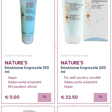
>
>
Solari
Viso e corpo
Solari
Viso e corpo
NATURE'S
NATURE'S
Emulsione Doposole 200
Emulsione Doposole 100
ml
ml
Per pelli secche e sensibili
Vegan
Adatto anche ai bambini
Adatto anche ai bambini
Vegan
NO parabeni, siliconi
€ 22.50
€ 11.00