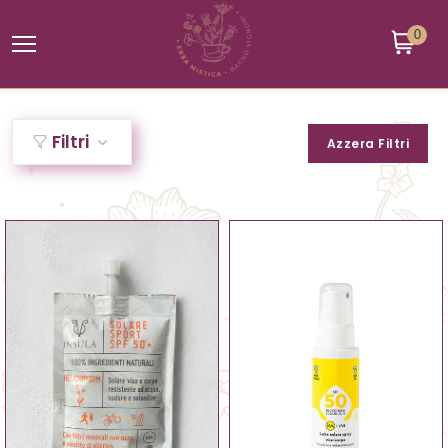
0
Filtri
Azzera Filtri