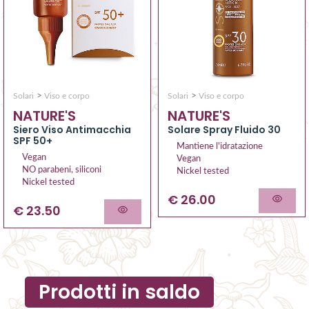
>
>
Solari
Viso e corpo
Solari
Viso e corpo
NATURE'S
NATURE'S
Siero Viso Antimacchia
Solare Spray Fluido 30
SPF 50+
Mantiene l'idratazione
Vegan
Vegan
NO parabeni, siliconi
Nickel tested
Nickel tested
€ 26.00
€ 23.50
Prodotti in saldo