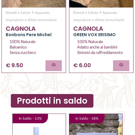
>
>
Rimedi e Salute
Apparato
Rimedi e Salute
Apparato
respiratorio e difese immunitarie
respiratorio e difese immunitarie
CAGNOLA
CAGNOLA
Bonbons Pere Michel
GREEN VOX ERISIMO
100% Naturale
100% Naturale
Balsamico
Adatto anche ai bambini
Senza zucchero
Sintomi da raffreddamento
€ 9.50
€ 6.00
Prodotti in saldo
In Saldo -
13
%
In Saldo -
18
%
I