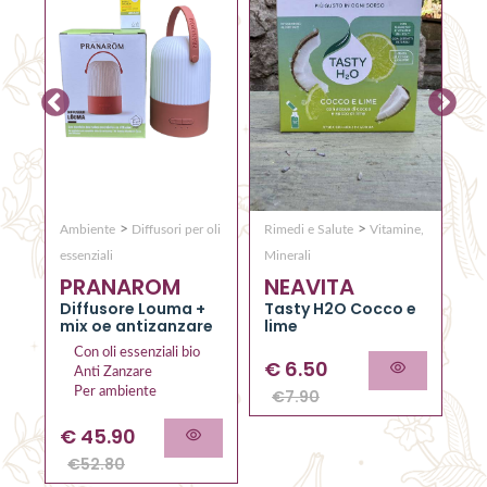
>
>
Ambiente
Diffusori per oli
Rimedi e Salute
Vitamine,
Co
Q
essenziali
Minerali
PRANAROM
NEAVITA
C
RO
el
Diffusore Louma +
Tasty H2O Cocco e
al
mix oe antizanzare
lime
Con oli essenziali bio
€
6.50
Anti Zanzare
Per ambiente
€
7.90
€
45.90
€
52.80