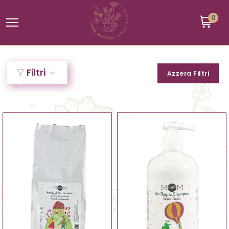
0
Filtri
Azzera Filtri