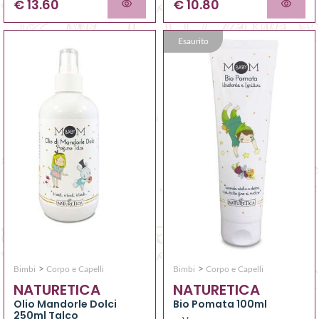
€ 13.60
€ 10.80
Esaurito
>
>
Bimbi
Corpo e Capelli
Bimbi
Corpo e Capelli
NATURETICA
NATURETICA
Olio Mandorle Dolci
Bio Pomata 100ml
250ml Talco