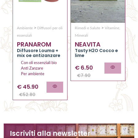
>
>
Ambiente
Diffusori per oli
Rimedi e Salute
Vitamine,
Co
Q
essenziali
Minerali
PRANAROM
NEAVITA
C
RO
el
Diffusore Louma +
Tasty H2O Cocco e
al
mix oe antizanzare
lime
Con oli essenziali bio
€
6.50
Anti Zanzare
Per ambiente
€
7.90
€
45.90
€
52.80
Iscriviti alla newsletter