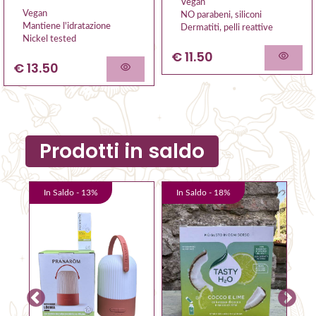
Vegan
Vegan
NO parabeni, siliconi
Mantiene l'idratazione
Dermatiti, pelli reattive
Nickel tested
€ 11.50
€ 13.50
Prodotti in saldo
In Saldo -
13
%
In Saldo -
18
%
I