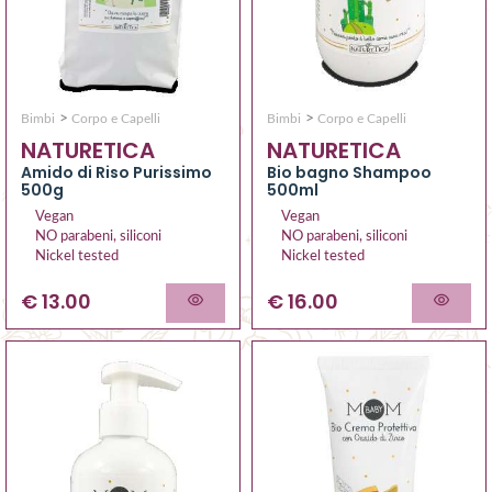
>
>
Bimbi
Corpo e Capelli
Bimbi
Corpo e Capelli
NATURETICA
NATURETICA
Amido di Riso Purissimo
Bio bagno Shampoo
500g
500ml
Vegan
Vegan
NO parabeni, siliconi
NO parabeni, siliconi
Nickel tested
Nickel tested
€ 13.00
€ 16.00