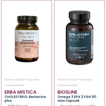
>
>
Rimedi e Salute
Apparato
Rimedi e Salute
Apparato
Cardiovascolare
Cardiovascolare
BIOSLINE
ERBA MISTICA
Omega 3 EPA 3 FISH 90
CHOLESTEROL Berberina
mini capsule
plus