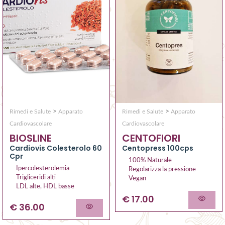
>
>
Rimedi e Salute
Apparato
Rimedi e Salute
Apparato
Cardiovascolare
Cardiovascolare
BIOSLINE
CENTOFIORI
Cardiovis Colesterolo 60
Centopress 100cps
Cpr
100% Naturale
Ipercolesterolemia
Regolarizza la pressione
Trigliceridi alti
Vegan
LDL alte, HDL basse
€ 17.00
€ 36.00