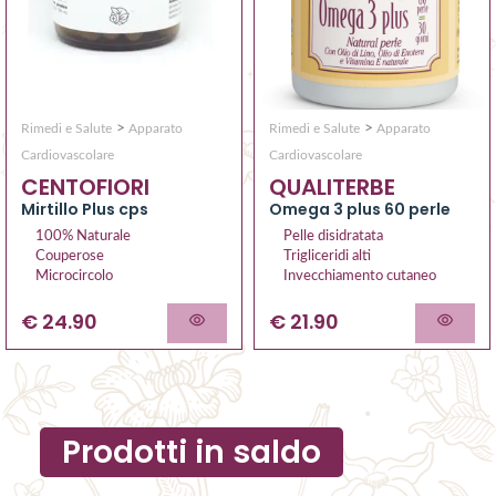
>
>
Rimedi e Salute
Apparato
Rimedi e Salute
Apparato
Cardiovascolare
Cardiovascolare
CENTOFIORI
QUALITERBE
Mirtillo Plus cps
Omega 3 plus 60 perle
100% Naturale
Pelle disidratata
Couperose
Trigliceridi alti
Microcircolo
Invecchiamento cutaneo
€ 24.90
€ 21.90
Prodotti in saldo