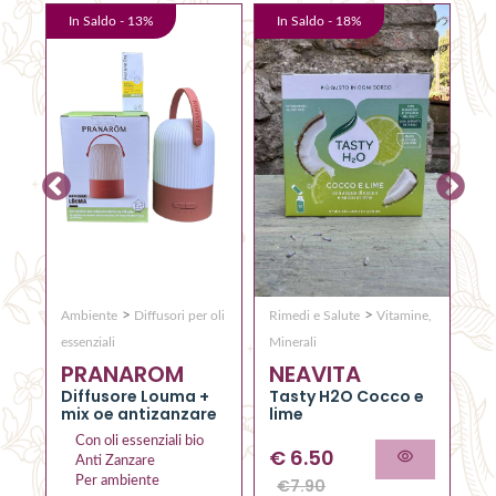
In Saldo -
13
%
In Saldo -
18
%
I
>
>
Ambiente
Diffusori per oli
Rimedi e Salute
Vitamine,
Co
Q
essenziali
Minerali
PRANAROM
NEAVITA
C
RO
el
Diffusore Louma +
Tasty H2O Cocco e
al
mix oe antizanzare
lime
Con oli essenziali bio
€
6.50
Anti Zanzare
Per ambiente
€
7.90