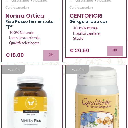
>
>
Rimedi e Salute
Apparato
Rimedi e Salute
Apparato
Cardiovascolare
Cardiovascolare
Nonna Ortica
CENTOFIORI
Riso Rosso fermentato
Ginkgo biloba cps
cpr
100% Naturale
100% Naturale
Fragilità capillare
Ipercolesterolemia
Studio
Qualità selezionata
€ 20.60
€ 18.00
Esaurito
Esaurito