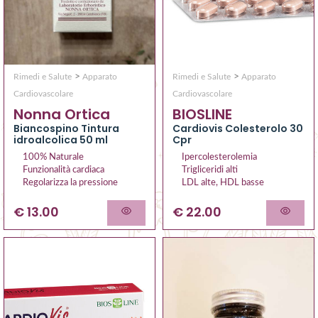
>
>
Rimedi e Salute
Apparato
Rimedi e Salute
Apparato
Cardiovascolare
Cardiovascolare
Nonna Ortica
BIOSLINE
Biancospino Tintura
Cardiovis Colesterolo 30
idroalcolica 50 ml
Cpr
100% Naturale
Ipercolesterolemia
Funzionalità cardiaca
Trigliceridi alti
Regolarizza la pressione
LDL alte, HDL basse
€ 13.00
€ 22.00