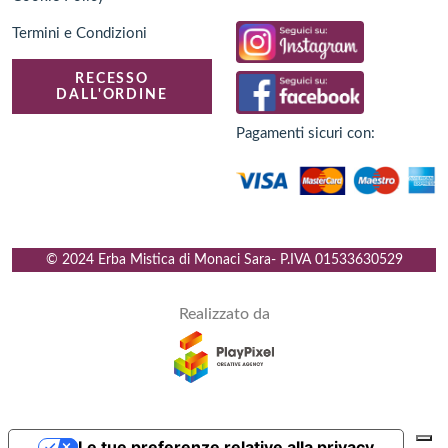
Termini e Condizioni
RECESSO
DALL'ORDINE
Pagamenti sicuri con:
© 2024 Erba Mistica di Monaci Sara
- P.IVA
01533630529
Realizzato da
Le tue preferenze relative alla privacy