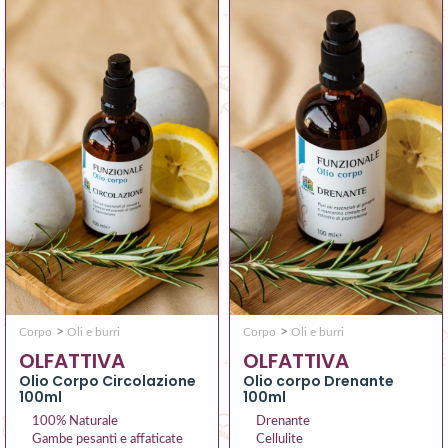
>
>
Corpo
Oli e burri
Corpo
Oli e burri
OLFATTIVA
OLFATTIVA
Olio corpo Drenante
Olio Corpo Circolazione
100ml
100ml
Drenante
100% Naturale
Cellulite
Gambe pesanti e affaticate