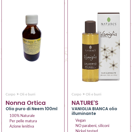
>
>
Corpo
Oli e burri
Corpo
Oli e burri
Nonna Ortica
NATURE'S
Olio puro di Neem 100ml
VANIGLIA BIANCA olio
illuminante
100% Naturale
Vegan
Per pelle matura
NO parabeni, siliconi
Azione lenitiva
Nickel tested