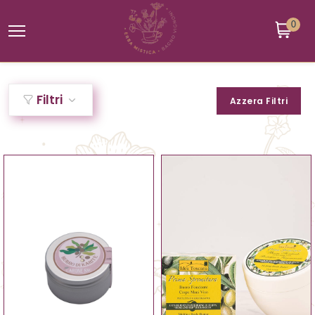
0
Filtri
Azzera Filtri