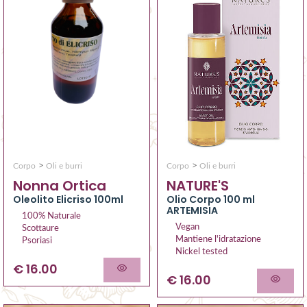
>
>
Corpo
Oli e burri
Corpo
Oli e burri
Nonna Ortica
NATURE'S
Oleolito Elicriso 100ml
Olio Corpo 100 ml
ARTEMISIA
100% Naturale
Vegan
Scottaure
Mantiene l'idratazione
Psoriasi
Nickel tested
€ 16.00
€ 16.00