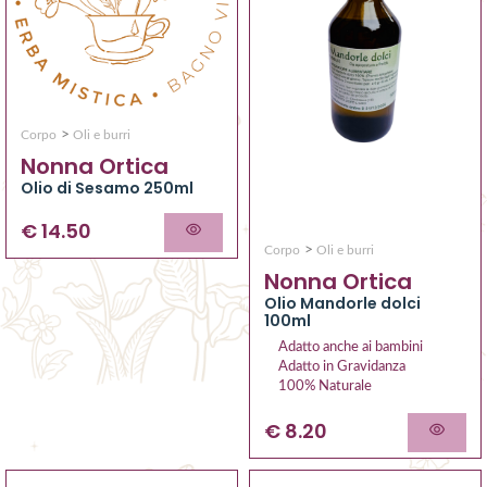
>
Corpo
Oli e burri
Nonna Ortica
Olio di Sesamo 250ml
€ 14.50
>
Corpo
Oli e burri
Nonna Ortica
Olio Mandorle dolci
100ml
Adatto anche ai bambini
Adatto in Gravidanza
100% Naturale
€ 8.20