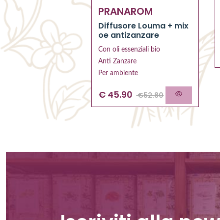
PRANAROM
tto
acolore NERO
Diffusore Louma + mix
oe antizanzare
ested
Con oli essenziali bio
40
€
18.00
Anti Zanzare
Per ambiente
€
45.90
€
52.80