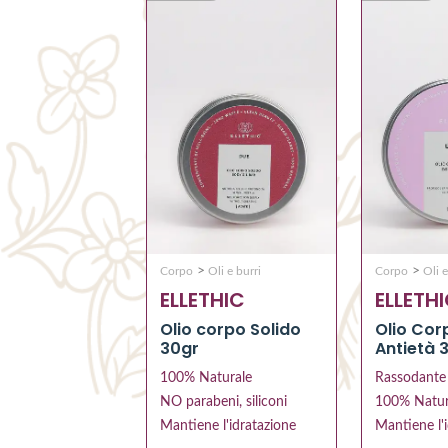
>
>
Corpo
Oli e burri
Corpo
Oli e
ELLETHIC
ELLETH
Olio corpo Solido
Olio Cor
30gr
Antietà 
100% Naturale
Rassodante
NO parabeni, siliconi
100% Natur
Mantiene l'idratazione
Mantiene l'