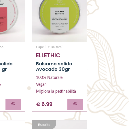
>
oo
Capelli
Balsami
ELLETHIC
olido
Balsamo solido
 gr
Avocado 30gr
100% Naturale
e
Vegan
Migliora la pettinabilità
€ 6.99
Esaurito