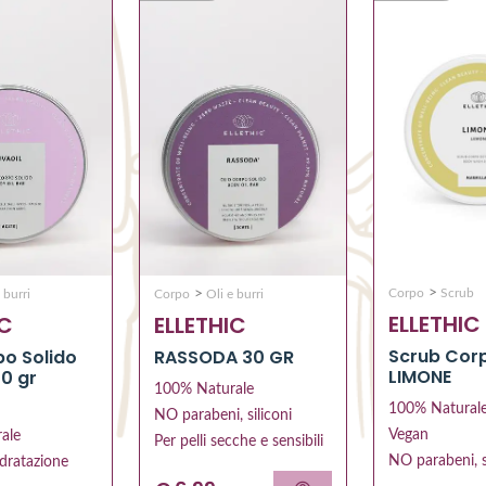
>
>
Corpo
Scrub
 burri
Corpo
Oli e burri
ELLETHIC
IC
ELLETHIC
Scrub Cor
po Solido
RASSODA 30 GR
LIMONE
30 gr
100% Naturale
100% Natural
NO parabeni, siliconi
Vegan
ale
Per pelli secche e sensibili
NO parabeni, s
idratazione