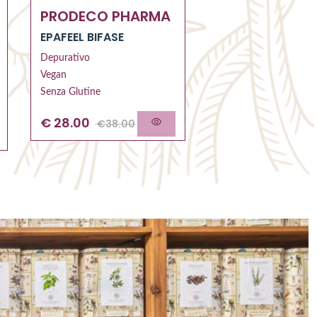
PRODECO PHARMA
Profumo ambien
LUCI D'AMBRA
EPAFEEL BIFASE
Dolce
Depurativo
Per ambiente
Vegan
Unisex
Senza Glutine
€
19.90
€
28.00
€
28.00
€
38.00