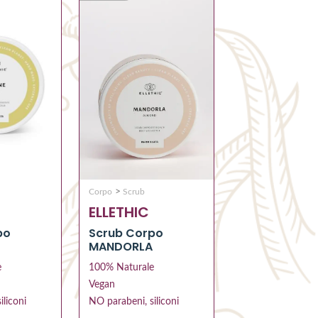
>
Corpo
Scrub
ELLETHIC
Scrub Corpo
po
MANDORLA
100% Naturale
e
Vegan
NO parabeni, siliconi
iliconi