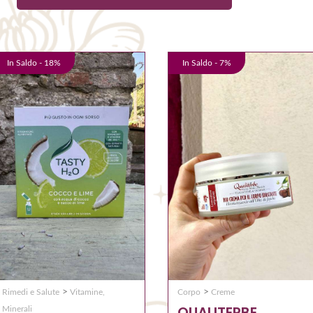
In Saldo -
18
%
In Saldo -
7
%
>
>
Rimedi e Salute
Vitamine,
Corpo
Creme
QUALITERBE
Minerali