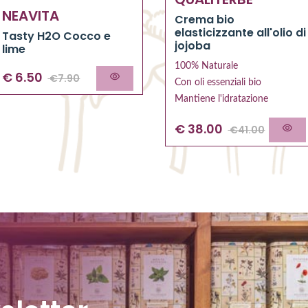
NEAVITA
Crema bio
elasticizzante all'olio di
Tasty H2O Cocco e
jojoba
lime
100% Naturale
€
6.50
€
7.90
Con oli essenziali bio
Mantiene l'idratazione
€
38.00
€
41.00