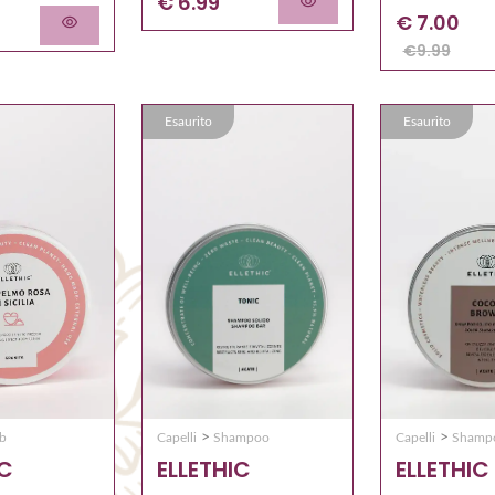
€ 6.99
€
7.00
€
9.99
Esaurito
Esaurito
>
>
ub
Capelli
Shampoo
Capelli
Shamp
IC
ELLETHIC
ELLETHIC