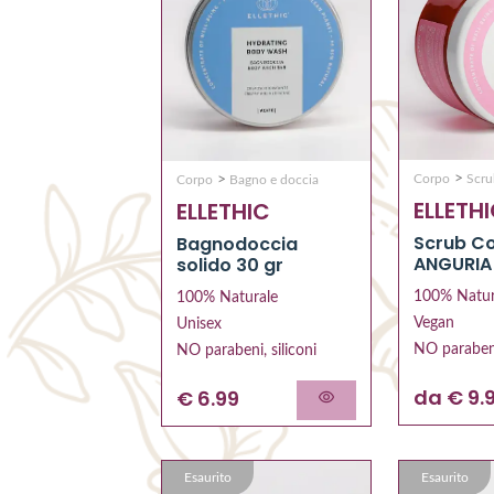
>
>
Corpo
Scr
Corpo
Bagno e doccia
ELLETH
ELLETHIC
Scrub C
Bagnodoccia
ANGURIA
solido 30 gr
100% Natur
100% Naturale
Vegan
Unisex
NO parabeni
NO parabeni, siliconi
da € 9.
€ 6.99
Esaurito
Esaurito