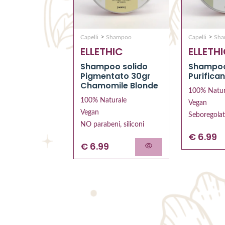
>
>
Capelli
Shampoo
Capelli
Sh
ELLETHIC
ELLETH
Shampoo solido
Shampoo
Pigmentato 30gr
Purifican
Chamomile Blonde
100% Natur
100% Naturale
Vegan
Vegan
Seboregola
NO parabeni, siliconi
€ 6.99
€ 6.99