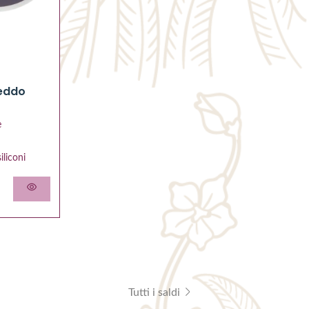
reddo
e
iliconi
Tutti i saldi