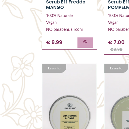
Scrub Ef
Scrub Eff Freddo
POMPEL
MANGO
100% Natur
100% Naturale
Vegan
Vegan
NO parabeni
NO parabeni, siliconi
€
7.00
€ 9.99
€
9.99
Esaurito
Esaurito