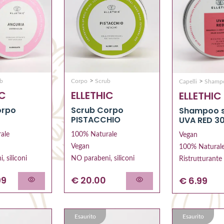
>
>
ub
Corpo
Scrub
Capelli
Shamp
IC
ELLETHIC
ELLETHIC
orpo
Scrub Corpo
Shampoo s
PISTACCHIO
UVA RED 30
ale
100% Naturale
Vegan
Vegan
100% Natural
, siliconi
NO parabeni, siliconi
Ristrutturante
99
€ 20.00
€ 6.99
Esaurito
Esaurito