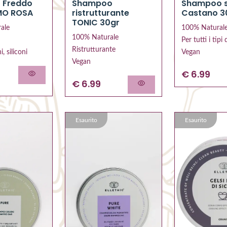
f Freddo
Shampoo
Shampoo s
MO ROSA
ristrutturante
Castano 3
TONIC 30gr
ale
100% Natural
100% Naturale
Per tutti i tipi 
Ristrutturante
, siliconi
Vegan
Vegan
€ 6.99
€ 6.99
Esaurito
Esaurito