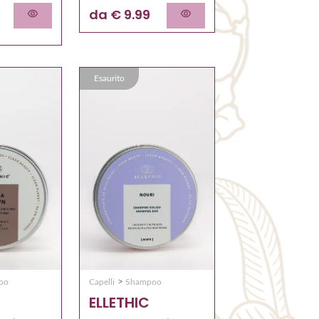
da € 9.99
Esaurito
>
oo
Capelli
Shampoo
ELLETHIC