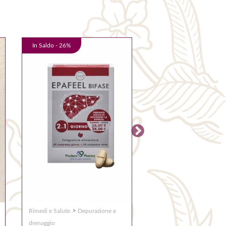
In Saldo -
26
%
In Saldo -
29
%
>
>
Ambiente
Diffusori a ba
Rimedi e Salute
Depurazione e
NATURE'S
drenaggio