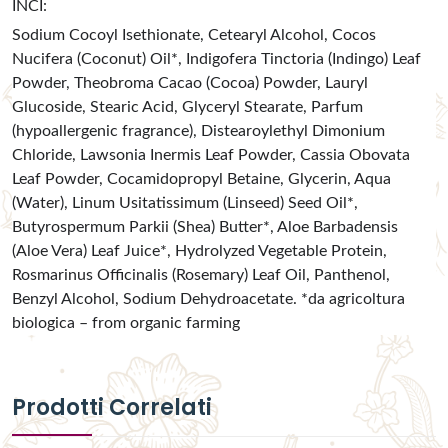
INCI:
Sodium Cocoyl Isethionate, Cetearyl Alcohol, Cocos
Nucifera (Coconut) Oil*, Indigofera Tinctoria (Indingo) Leaf
Powder, Theobroma Cacao (Cocoa) Powder, Lauryl
Glucoside, Stearic Acid, Glyceryl Stearate, Parfum
(hypoallergenic fragrance), Distearoylethyl Dimonium
Chloride, Lawsonia Inermis Leaf Powder, Cassia Obovata
Leaf Powder, Cocamidopropyl Betaine, Glycerin, Aqua
(Water), Linum Usitatissimum (Linseed) Seed Oil*,
Butyrospermum Parkii (Shea) Butter*, Aloe Barbadensis
(Aloe Vera) Leaf Juice*, Hydrolyzed Vegetable Protein,
Rosmarinus Officinalis (Rosemary) Leaf Oil, Panthenol,
Benzyl Alcohol, Sodium Dehydroacetate. *da agricoltura
biologica – from organic farming
Prodotti Correlati