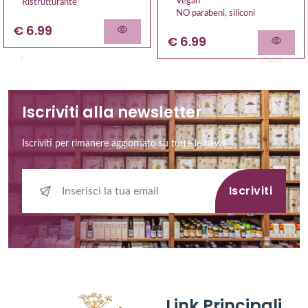
Vegan
Ristrutturante
NO parabeni, siliconi
€ 6.99
€ 6.99
Iscriviti alla newsletter
Iscriviti per rimanere aggiornato su tutte le news
Iscriviti
Link Principali