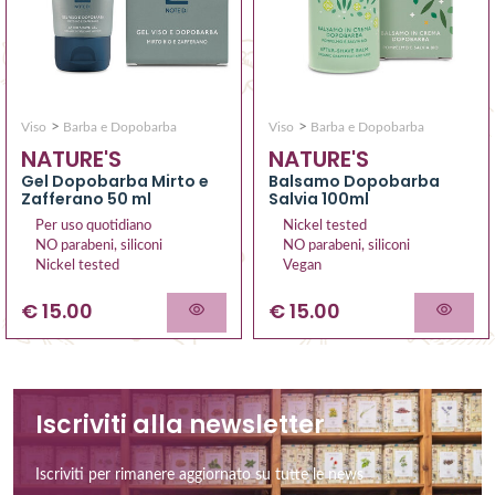
>
>
Viso
Barba e Dopobarba
Viso
Barba e Dopobarba
NATURE'S
NATURE'S
Gel Dopobarba Mirto e
Balsamo Dopobarba
Zafferano 50 ml
Salvia 100ml
Per uso quotidiano
Nickel tested
NO parabeni, siliconi
NO parabeni, siliconi
Nickel tested
Vegan
€ 15.00
€ 15.00
Iscriviti alla newsletter
Iscriviti per rimanere aggiornato su tutte le news