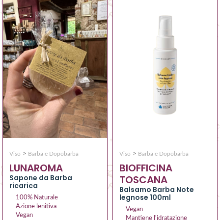
>
>
Viso
Barba e Dopobarba
Viso
Barba e Dopobarba
LUNAROMA
BIOFFICINA
Sapone da Barba
TOSCANA
ricarica
Balsamo Barba Note
legnose 100ml
100% Naturale
Azione lenitiva
Vegan
Vegan
Mantiene l'idratazione