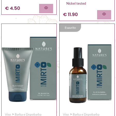
Nickel tested
€ 4.50
€ 11.90
Esaurito
>
>
Viso
Barba e Dopobarba
Viso
Barba e Dopobarba