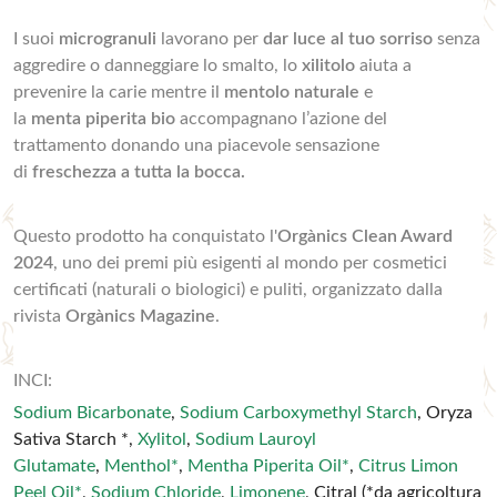
I suoi
microgranuli
lavorano per
dar luce al tuo sorriso
senza
aggredire o danneggiare lo smalto, lo
xilitolo
aiuta a
prevenire la carie mentre il
mentolo
naturale
e
la
menta
piperita
bio
accompagnano l’azione del
trattamento donando una piacevole sensazione
di
freschezza a tutta la bocca.
Questo prodotto ha conquistato l'
Orgànics Clean Award
2024
, uno dei premi più esigenti al mondo per cosmetici
certificati (naturali o biologici) e puliti, organizzato dalla
rivista
Orgànics Magazine
.
INCI:
Sodium Bicarbonate
,
Sodium Carboxymethyl Starch
, Oryza
Sativa Starch *,
Xylitol
,
Sodium Lauroyl
Glutamate
,
Menthol*
,
Mentha Piperita Oil*
,
Citrus Limon
Peel Oil*
,
Sodium Chloride
,
Limonene
, Citral (*da agricoltura