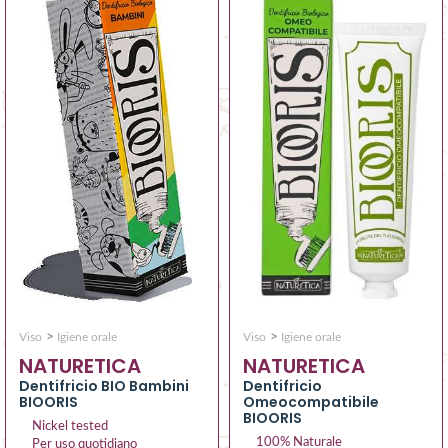
>
>
Viso
Igiene orale
Viso
Igiene orale
NATURETICA
NATURETICA
Dentifricio BIO Bambini
Dentifricio
BIOORIS
Omeocompatibile
BIOORIS
Nickel tested
100% Naturale
Per uso quotidiano