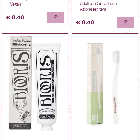
Adatto in Gravidanza
Vegan
Azione lenitiva
€ 8.40
€ 8.40