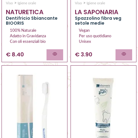
>
>
Viso
Igiene orale
Viso
Igiene orale
NATURETICA
LA SAPONARIA
Dentifricio Sbiancante
Spazzolino fibra veg
BIOORIS
setole medie
100% Naturale
Vegan
Adatto in Gravidanza
Per uso quotidiano
Con oli essenziali bio
Unisex
€ 8.40
€ 3.90