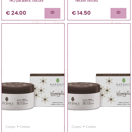
NO parabeni, siliconi
Nickel tested
€ 24.00
€ 14.50
>
>
Corpo
Creme
Corpo
Creme