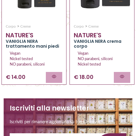
>
>
Corpo
Creme
Corpo
Creme
NATURE'S
NATURE'S
VANIGLIA NERA
VANIGLIA NERA crema
trattamento mani piedi
corpo
Vegan
Vegan
Nickel tested
NO parabeni, siliconi
NO parabeni, siliconi
Nickel tested
€ 14.00
€ 18.00
Iscriviti alla newsletter
Iscriviti per rimanere aggiornato su tutte le news