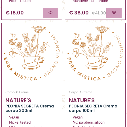
Mantiene l'idratazione
Nickel tested
€
38.00
€ 18.00
€
41.00
>
>
Corpo
Creme
Corpo
Creme
NATURE'S
NATURE'S
PEONIA SEGRETA Crema
PEONIA SEGRETA Crema
corpo 200ml
corpo 100ml
Vegan
Vegan
Nickel tested
NO parabeni, siliconi