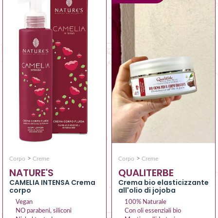
>
>
Corpo
Creme
Corpo
Creme
QUALITERBE
NATURE'S
Crema bio elasticizzante
CAMELIA INTENSA Crema
all'olio di jojoba
corpo
100% Naturale
Vegan
Con oli essenziali bio
NO parabeni, siliconi