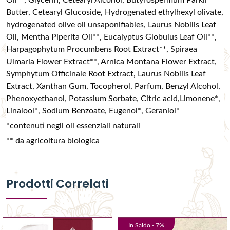
Oil**, Glycerin, Cetearyl Alcohol, Butyrospermum Parkii
Butter, Cetearyl Glucoside, Hydrogenated ethylhexyl olivate,
hydrogenated olive oil unsaponifiables, Laurus Nobilis Leaf
Oil, Mentha Piperita Oil**, Eucalyptus Globulus Leaf Oil**,
Harpagophytum Procumbens Root Extract**, Spiraea
Ulmaria Flower Extract**, Arnica Montana Flower Extract,
Symphytum Officinale Root Extract, Laurus Nobilis Leaf
Extract, Xanthan Gum, Tocopherol, Parfum, Benzyl Alcohol,
Phenoxyethanol, Potassium Sorbate, Citric acid,Limonene*,
Linalool*, Sodium Benzoate, Eugenol*, Geraniol*
*contenuti negli oli essenziali naturali
** da agricoltura biologica
Prodotti Correlati
In Saldo -
7
%