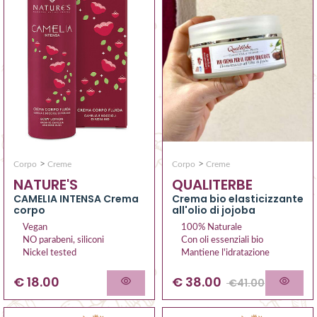
>
>
Corpo
Creme
Corpo
Creme
QUALITERBE
NATURE'S
Crema bio elasticizzante
CAMELIA INTENSA Crema
all'olio di jojoba
corpo
100% Naturale
Vegan
Con oli essenziali bio
NO parabeni, siliconi
Mantiene l'idratazione
Nickel tested
€
38.00
€ 18.00
€
41.00