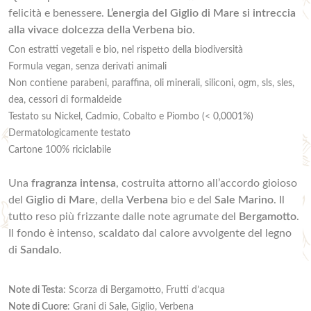
felicità e benessere.
L’energia del Giglio di Mare si intreccia
alla vivace dolcezza della Verbena bio
.
Con estratti vegetali e bio, nel rispetto della biodiversità
Formula vegan, senza derivati animali
Non contiene parabeni, paraffina, oli minerali, siliconi, ogm, sls, sles,
dea, cessori di formaldeide
Testato su Nickel, Cadmio, Cobalto e Piombo (< 0,0001%)
Dermatologicamente testato
Cartone 100% riciclabile
Una
fragranza intensa
, costruita attorno all’accordo gioioso
del
Giglio di Mare
, della
Verbena
bio e del
Sale Marino
. Il
tutto reso più frizzante dalle note agrumate del
Bergamotto
.
Il fondo è intenso, scaldato dal calore avvolgente del legno
di
Sandalo
.
Note di Testa
: Scorza di Bergamotto, Frutti d’acqua
Note di Cuore
: Grani di Sale, Giglio, Verbena