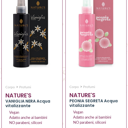
>
>
Corpo
Profumi
Corpo
Profumi
NATURE'S
NATURE'S
PEONIA SEGRETA Acqua
VANIGLIA NERA Acqua
vitalizzante
vitalizzante
Vegan
Vegan
Adatto anche ai bambini
Adatto anche ai bambini
NO parabeni, siliconi
NO parabeni, siliconi