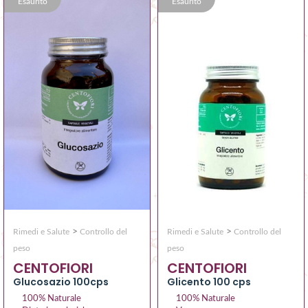
Esaurito
Esaurito
>
>
Rimedi e Salute
Controllo del
Rimedi e Salute
Controllo del
peso
peso
CENTOFIORI
CENTOFIORI
Glucosazio 100cps
Glicento 100 cps
100% Naturale
100% Naturale