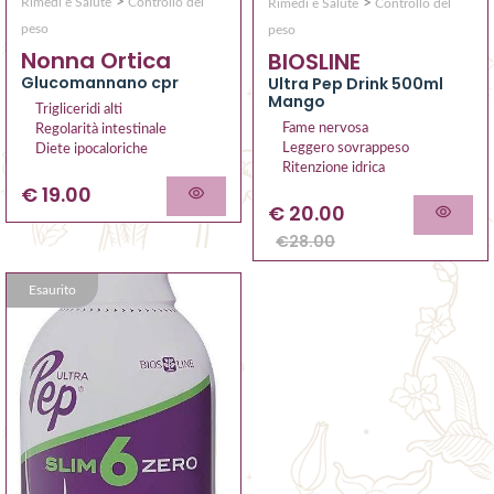
>
>
Rimedi e Salute
Controllo del
Rimedi e Salute
Controllo del
peso
peso
Nonna Ortica
BIOSLINE
Glucomannano cpr
Ultra Pep Drink 500ml
Mango
Trigliceridi alti
Fame nervosa
Regolarità intestinale
Leggero sovrappeso
Diete ipocaloriche
Ritenzione idrica
€ 19.00
€
20.00
€
28.00
Esaurito