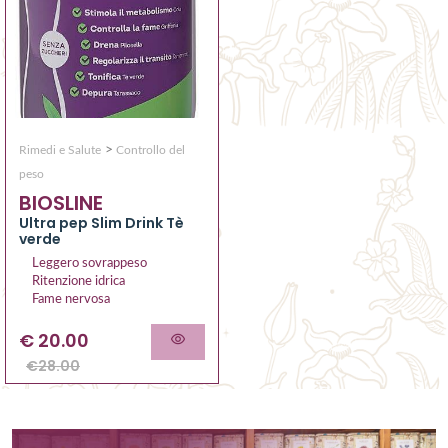
>
Rimedi e Salute
Controllo del
peso
BIOSLINE
Ultra pep Slim Drink Tè
verde
Leggero sovrappeso
Ritenzione idrica
Fame nervosa
€
20.00
€
28.00