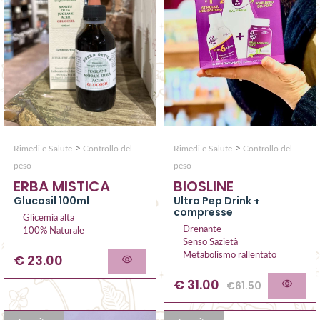
>
>
Rimedi e Salute
Controllo del
Rimedi e Salute
Controllo del
peso
peso
ERBA MISTICA
BIOSLINE
Glucosil 100ml
Ultra Pep Drink +
compresse
Glicemia alta
Drenante
100% Naturale
Senso Sazietà
Metabolismo rallentato
€ 23.00
€
31.00
€
61.50