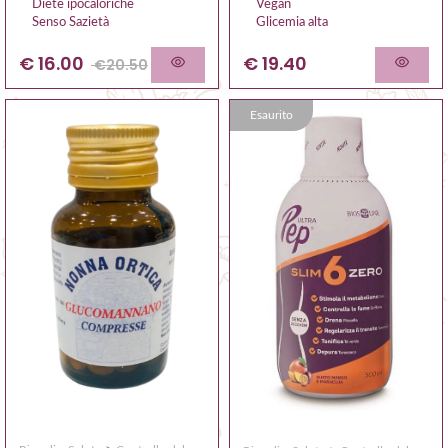
Diete ipocaloriche
Vegan
Senso Sazietà
Glicemia alta
€
16.00
€ 19.40
€
20.50
Esaurito