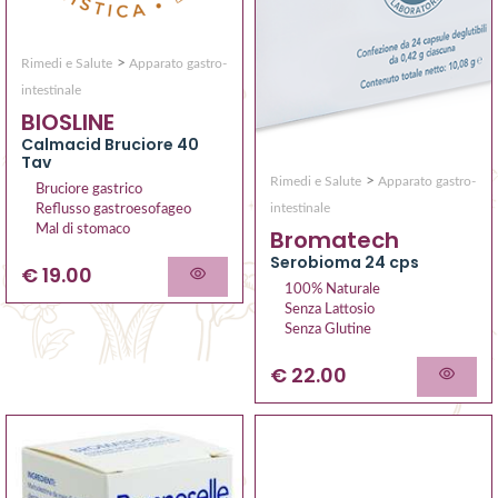
>
Rimedi e Salute
Apparato gastro-
intestinale
BIOSLINE
Calmacid Bruciore 40
Tav
>
Rimedi e Salute
Apparato gastro-
Bruciore gastrico
intestinale
Reflusso gastroesofageo
Mal di stomaco
Bromatech
Serobioma 24 cps
€ 19.00
100% Naturale
Senza Lattosio
Senza Glutine
€ 22.00