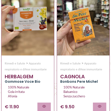
>
>
Rimedi e Salute
Apparato
Rimedi e Salute
Apparato
respiratorio e difese immunitarie
respiratorio e difese immunitarie
HERBALGEM
CAGNOLA
Gommose Voce Bio
Bonbons Pere Michel
100% Naturale
100% Naturale
Gola irritata
Balsamico
Afonia
Senza zucchero
€ 11.90
€ 9.50