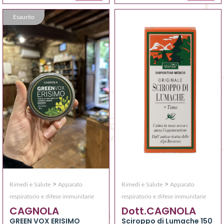
Esaurito
>
>
Rimedi e Salute
Apparato
Rimedi e Salute
Apparato
respiratorio e difese immunitarie
respiratorio e difese immunitarie
CAGNOLA
Dott.CAGNOLA
GREEN VOX ERISIMO
Sciroppo di Lumache 150