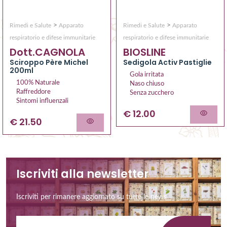
>
>
Rimedi e Salute
Apparato
Rimedi e Salute
Apparato
respiratorio e difese immunitarie
respiratorio e difese immunitarie
Dott.CAGNOLA
BIOSLINE
Sciroppo Père Michel
Sedigola Activ Pastiglie
200ml
Gola irritata
100% Naturale
Naso chiuso
Raffreddore
Senza zucchero
Sintomi influenzali
€ 12.00
€ 21.50
Iscriviti alla newsletter
Iscriviti per rimanere aggiornato su tutte le news