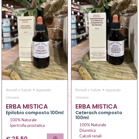
>
>
Rimedi e Salute
Apparato
Rimedi e Salute
Apparato
Urinario
Urinario
ERBA MISTICA
ERBA MISTICA
Epilobio composto 100ml
Ceterach composto
100ml
100% Naturale
100% Naturale
Ipertrofia prostatica
Diuretica
Calcoli renali
€ 25.50