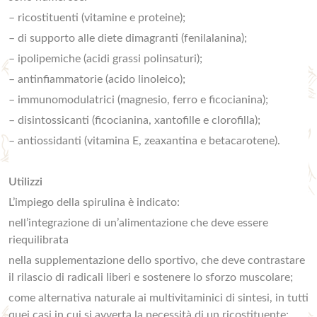
– ricostituenti (vitamine e proteine);
– di supporto alle diete dimagranti (fenilalanina);
– ipolipemiche (acidi grassi polinsaturi);
– antinfiammatorie (acido linoleico);
– immunomodulatrici (magnesio, ferro e ficocianina);
– disintossicanti (ficocianina, xantofille e clorofilla);
– antiossidanti (vitamina E, zeaxantina e betacarotene).
Utilizzi
L’impiego della spirulina è indicato:
nell’integrazione di un’alimentazione che deve essere
riequilibrata
nella supplementazione dello sportivo, che deve contrastare
il rilascio di radicali liberi e sostenere lo sforzo muscolare;
come alternativa naturale ai multivitaminici di sintesi, in tutti
quei casi in cui si avverta la necessità di un ricostituente;