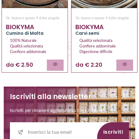
>
>
Tè, tisane e spezie
Erbe singole
Tè, tisane e spezie
Erbe singole
BIOKYMA
BIOKYMA
Cumino di Malta
Carvi semi
100% Naturale
Qualità selezionata
Qualità selezionata
Gonfiore addominale
Gonfiore addominale
Digestione difficile
da € 2.50
da € 2.20
Iscriviti alla newsletter
Iscriviti per rimanere aggiornato su tutte le news
Iscriviti