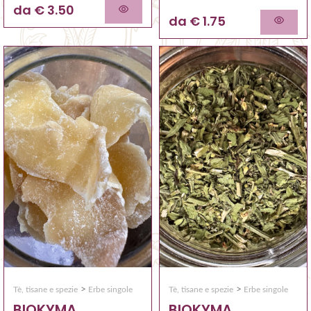
da € 3.50
da € 1.75
>
>
Tè, tisane e spezie
Erbe singole
Tè, tisane e spezie
Erbe singole
BIOKYMA
BIOKYMA