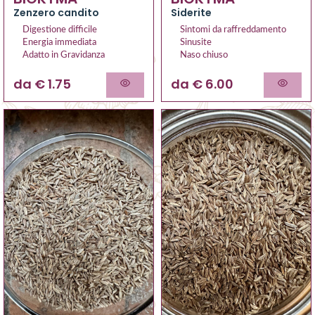
Zenzero candito
Siderite
Digestione difficile
Sintomi da raffreddamento
Energia immediata
Sinusite
Adatto in Gravidanza
Naso chiuso
da € 1.75
da € 6.00