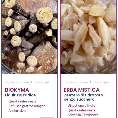
>
>
Tè, tisane e spezie
Erbe singole
Tè, tisane e spezie
Erbe singole
BIOKYMA
ERBA MISTICA
Liquirizia radice
Zenzero disidratato
senza zucchero
Qualità selezionata
Digestione difficile
Reflusso gastroesofageo
Qualità selezionata
Antitussivo
Adatto in Gravidanza