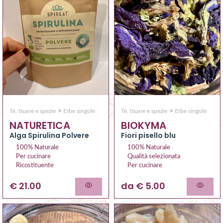
>
>
Tè, tisane e spezie
Erbe singole
Tè, tisane e spezie
Erbe singole
NATURETICA
BIOKYMA
Alga Spirulina Polvere
Fiori pisello blu
100% Naturale
100% Naturale
Per cucinare
Qualità selezionata
Ricostituente
Per cucinare
€ 21.00
da € 5.00