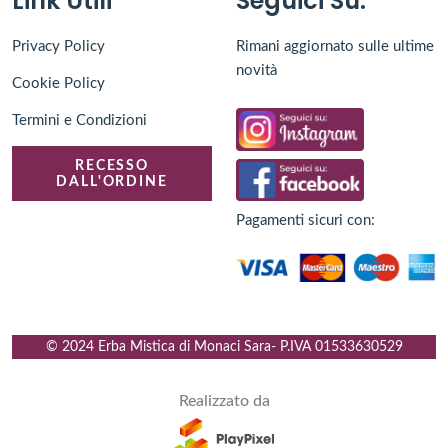
Link Utili
Seguici Su:
Privacy Policy
Rimani aggiornato sulle ultime
novità
Cookie Policy
Termini e Condizioni
RECESSO
DALL'ORDINE
Pagamenti sicuri con:
© 2024 Erba Mistica di Monaci Sara
- P.IVA
01533630529
Realizzato da