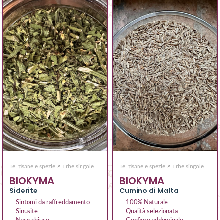
>
>
Tè, tisane e spezie
Erbe singole
Tè, tisane e spezie
Erbe singole
BIOKYMA
BIOKYMA
Siderite
Cumino di Malta
Sintomi da raffreddamento
100% Naturale
Sinusite
Qualità selezionata