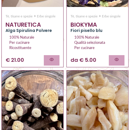
>
>
Tè, tisane e spezie
Erbe singole
Tè, tisane e spezie
Erbe singole
NATURETICA
BIOKYMA
Alga Spirulina Polvere
Fiori pisello blu
100% Naturale
100% Naturale
Per cucinare
Qualità selezionata
Ricostituente
Per cucinare
€ 21.00
da € 5.00