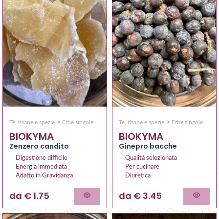
>
>
Tè, tisane e spezie
Erbe singole
Tè, tisane e spezie
Erbe singole
BIOKYMA
BIOKYMA
Zenzero candito
Ginepro bacche
Digestione difficile
Qualità selezionata
Energia immediata
Per cucinare
Adatto in Gravidanza
Diuretica
da € 1.75
da € 3.45