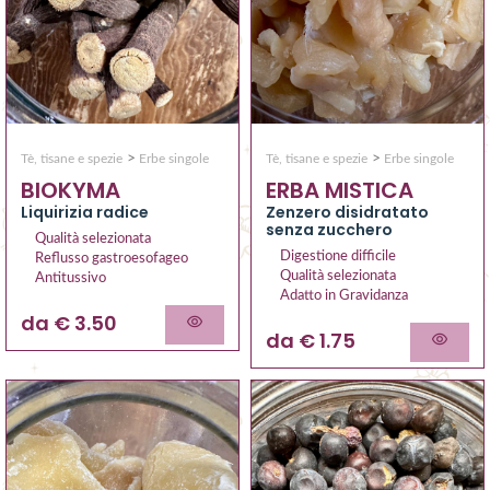
>
>
Tè, tisane e spezie
Erbe singole
Tè, tisane e spezie
Erbe singole
BIOKYMA
ERBA MISTICA
Liquirizia radice
Zenzero disidratato
senza zucchero
Qualità selezionata
Digestione difficile
Reflusso gastroesofageo
Qualità selezionata
Antitussivo
Adatto in Gravidanza
da € 3.50
da € 1.75