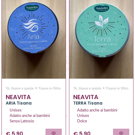
>
>
Tè, tisane e spezie
Tisane in filtro
Tè, tisane e spezie
Tisane in filtro
NEAVITA
NEAVITA
ARIA Tisana
TERRA Tisana
Unisex
Adatto anche ai bambini
Adatto anche ai bambini
Unisex
Senza Lattosio
Dolce
€ 5.90
€ 5.90