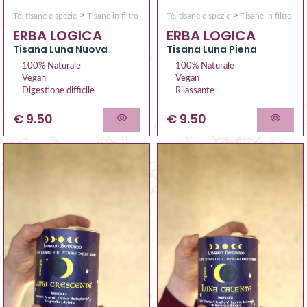
>
>
Tè, tisane e spezie
Tisane in filtro
Tè, tisane e spezie
Tisane in filtro
ERBA LOGICA
ERBA LOGICA
Tisana Luna Nuova
Tisana Luna Piena
100% Naturale
100% Naturale
Vegan
Vegan
Digestione difficile
Rilassante
€ 9.50
€ 9.50