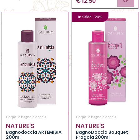
€ 12.50
In Saldo -
20
%
>
>
Corpo
Bagno e doccia
Corpo
Bagno e doccia
NATURE'S
NATURE'S
Bagnodoccia ARTEMISIA
BagnoDoccia Bouquet
200ml
Fragola 200ml