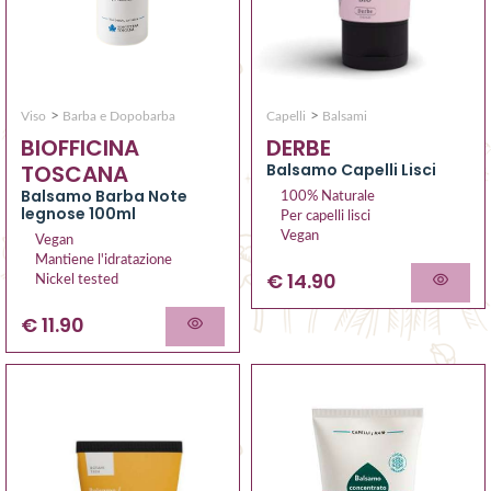
>
>
Capelli
Balsami
Viso
Barba e Dopobarba
DERBE
BIOFFICINA
Balsamo Capelli Lisci
TOSCANA
Balsamo Barba Note
100% Naturale
legnose 100ml
Per capelli lisci
Vegan
Vegan
Mantiene l'idratazione
€ 14.90
Nickel tested
€ 11.90