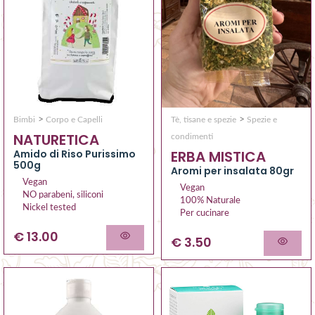
>
>
Bimbi
Corpo e Capelli
Tè, tisane e spezie
Spezie e
NATURETICA
condimenti
Amido di Riso Purissimo
ERBA MISTICA
500g
Aromi per insalata 80gr
Vegan
Vegan
NO parabeni, siliconi
100% Naturale
Nickel tested
Per cucinare
€ 13.00
€ 3.50