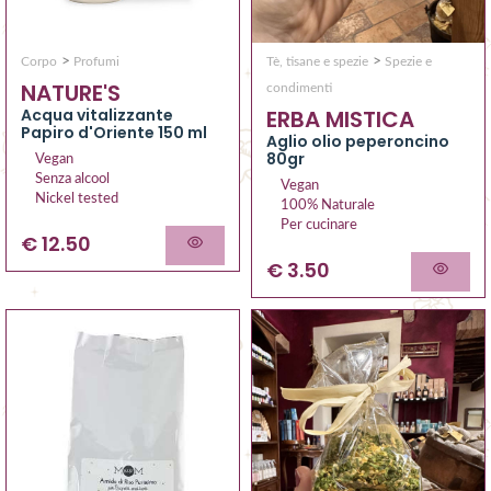
>
>
Corpo
Profumi
Tè, tisane e spezie
Spezie e
NATURE'S
condimenti
Acqua vitalizzante
ERBA MISTICA
Papiro d'Oriente 150 ml
Aglio olio peperoncino
80gr
Vegan
Senza alcool
Vegan
Nickel tested
100% Naturale
Per cucinare
€ 12.50
€ 3.50