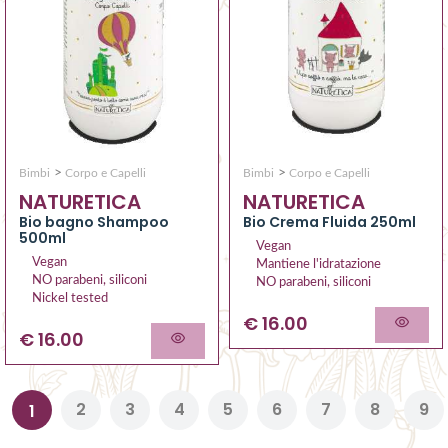
>
>
Bimbi
Corpo e Capelli
Bimbi
Corpo e Capelli
NATURETICA
NATURETICA
Bio bagno Shampoo
Bio Crema Fluida 250ml
500ml
Vegan
Vegan
Mantiene l'idratazione
NO parabeni, siliconi
NO parabeni, siliconi
Nickel tested
€ 16.00
€ 16.00
2
3
4
5
6
7
8
9
1