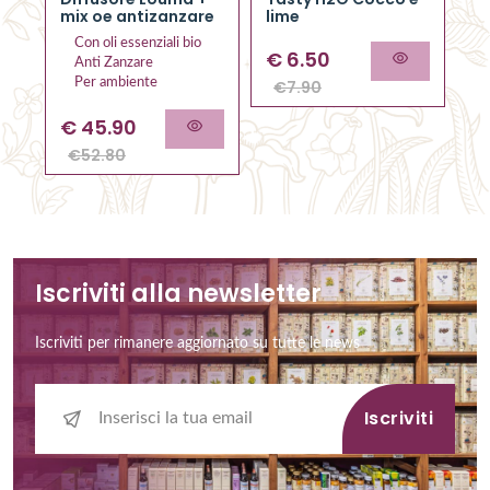
al
mix oe antizanzare
lime
Con oli essenziali bio
€
6.50
Anti Zanzare
Per ambiente
€
7.90
€
45.90
€
52.80
Iscriviti alla newsletter
Iscriviti per rimanere aggiornato su tutte le news
Iscriviti