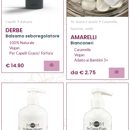
>
>
Capelli
Balsami
Tè, tisane e spezie
Caramelle,
DERBE
liquirizia, miele
Balsamo seboregolatore
AMARELLI
Bianconeri
100% Naturale
Vegan
Caramelle
Per Capelli Grassi/ Forfora
Vegan
Adatto ai Bambini 3+
€ 14.90
da € 2.75